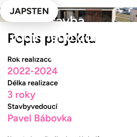
Novostavba
rodinného domu
Popis projektu
Lysolaje
Rok realizace
2022-2024
Délka realizace
3 roky
Stavbyvedoucí
Pavel Bábovka